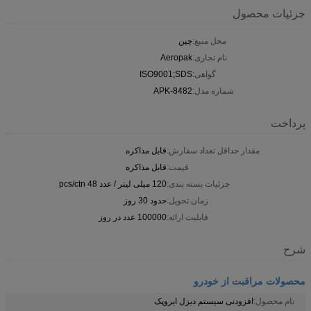
جزئیات محصول
محل منبع:
چین
نام تجاری:
Aeropak
گواهی:
ISO9001;SDS
شماره مدل:
APK-8482
پرداخت
مقدار حداقل تعداد سفارش:
قابل مذاکره
قیمت:
قابل مذاکره
جزئیات بسته بندی:
120 میلی لیتر / عدد 48 pcs/ctn
زمان تحویل:
حدود 30 روز
قابلیت ارائه:
100000 عدد در روز
شرح
محصولات مراقبت از خودرو
نام محصول:
افزودنی سیستم دیزل ایروپک