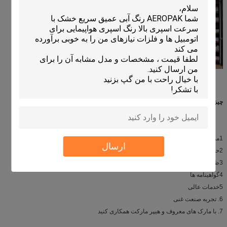
چيزي که ما ميتونيم ارائه بديم اينه که
1محصولات با کیفیت بالا
ارسال
2حمل و نقل حرفه ای کالاهای خطرناک
3ظرفیت تولید قوی
4گواهینامه ها
5خدمات عالی
6. تجربه صنعت غنی
7. با مارک های معروف و هیپر مارکت همکاری کنید