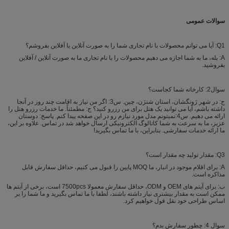
سوالات عمومی
Q1: آیا می توانم محصولات با نام تجاری شما را به صورت آنلاین یا آفلاین بفروشم؟
A: بله، ما به شما اجازه می دهیم محصولات را با نام تجاری ما به صورت آنلاین / آفلاین
بفروشید.
سوال2: کارخانه شما کجاست؟
ج: در شهر ژونگشان، استان شنژن، چین. س3: اگر من نیاز به اقامت چند روز در آنجا
داشته باشم، آیا می توانید یک هتل برای من رزرو کنید؟ ج: مطمئناً. ما خدمات رزرو هتل را
ارائه می دهیم. س4:نميتونم مدل مورد نيازم رو در اين صفحه پيدا کنم. پاسخ: دوستان
عزیز، ما به سرعت به شما کاتالوگ الکترونیکی ارسال خواهد شد در تماس. علاوه بر این،
ما ارائه خدمات سفارشی. بنابراین، با ما تماس بگیرید!
Q3: مقدار تولید چه مقدار است؟
A: برای اقلام موجود در انبار، ما MOQ پایین را قبول می کنیم، حداقل سفارش قابل
مذاکره است.
ب: برای آیتم های OEM و ODM، حداقل سفارش معمولا 7500pcs است، برخی از آیتم ها
ممکن است به مقدار بیشتری نیاز داشته باشند، لطفا با ما تماس بگیرید و ما شما را بر
اساس طراحی خود نقل قول خواهیم کرد.
سوال 4: چطور سفارش بدم؟