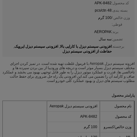
کد محصول:
APK-8482
بسته بندی:
48 pcs/ctn
وزن خالص /
100 گرم
قوطی:
برند:
AEROPAK
تضمین:
سه سال
افزودنی سیستم دیزل با کارایی بالا
افزودنی سیستم دیزل ایروپک
برجسته:
,
,
حفاظت از افزودنی سیستم دیزل
افزونه سیستم دیزل Aeropak با فرمول غلظت تهیه شده است. در تمیز کردن اجزای
مختلف سیستم دیزل بسیار موثر است.و دریچه های ورودیبا از بین بردن سپرده ها و
ناخالصی ها، قدرت و عملکرد موتور دیزل را به طور قابل توجهی بهبود می بخشد و عملکرد
صاف و کارآمد آن را تضمین می کند.این افزودنی یک راه حل ضروری برای حفظ حالت
مطلوب سیستم های دیزل و بهبود عملکرد کلی خودرو است.
پارامتر محصول
نام محصول
افزودنی سیستم دیزل Aeropak
کد محصول
APK-8482
وزن خالص/کنسرو
100 گرم