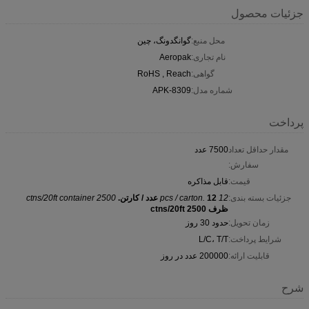
جزئیات محصول
محل منبع:
گوانگدونگ، چین
نام تجاری:
Aeropak
گواهی:
RoHS , Reach
شماره مدل:
APK-8309
پرداخت
مقدار حداقل تعداد
7500 عدد
سفارش:
قیمت:
قابل مذاکره
جزئیات بسته بندی:
12 pcs / carton.
12 عدد / کارتن.
2500 ctns/20ft container
ظرف 2500 ctns/20ft
زمان تحویل:
حدود 30 روز
شرایط پرداخت:
L/C، T/T
قابلیت ارائه:
200000 عدد در روز
شرح