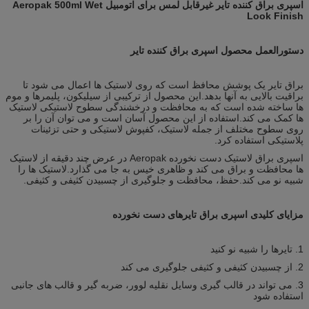
اسپری براق کننده تایر غیرقابل لمس برای اتومبیل Aeropak 500ml Wet
Look Finish
دستورالعمل محصول اسپری براق کننده تایر
براق تایر یک پوشش محافظ است که روی لاستیک ها اعمال می شود تا
براقیت بالایی به آنها بدهد.این محصول از ترکیبی از سیلیکون، پلیمرها و موم
ها ساخته شده است که به محافظت و درخشندگی سطوح لاستیکی لاستیک
ها کمک می کند.استفاده از این محصول آسان است و می توان آن را بر
روی سطوح مختلف از جمله لاستیک، کفپوش لاستیکی و حتی تزئینات
پلاستیکی استفاده کرد.
اسپری براق لاستیک دست نخورده Aeropak در عرض چند دقیقه از لاستیک
ها محافظت و براق می کند و ظاهری خیس به جا می گذارد.لاستیک ها را
شبیه نو می کند.حفظ، محافظت و جلوگیری از چسبیدن کثیفی و کثیفی.
مزایای کلیدی اسپری براق تایرهای دست نخورده
1. تایرها را شبیه نو کنید
2. از چسبیدن کثیفی و کثیفی جلوگیری می کند
3. می تواند در قالب گیری وسایل نقلیه لوور، ضربه گیر و قالب های جانبی
استفاده شود