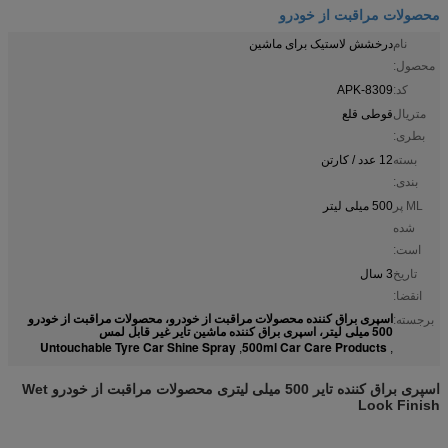
محصولات مراقبت از خودرو
نام
درخشش لاستیک برای ماشین
محصول:
کد:
APK-8309
متریال
قوطی قلع
بطری:
بسته
12 عدد / کارتن
بندی:
ML پر
500 میلی لیتر
شده
است:
تاریخ
3 سال
انقضا:
اسپری براق کننده محصولات مراقبت از خودرو، محصولات مراقبت از خودرو
برجسته:
500 میلی لیتر، اسپری براق کننده ماشین تایر غیر قابل لمس
Untouchable Tyre Car Shine Spray
500ml Car Care Products
,
,
اسپری براق کننده تایر 500 میلی لیتری محصولات مراقبت از خودرو Wet
Look Finish