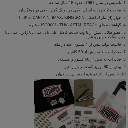
1. تاسیس در سال 1997، حدود 15 سال سابقه.
2. صاحب 2 کارخانه اصلی، یکی در دونگ گوان، یکی در ژونگشان
3. چهار (4) مارک اصلی: I-LIKE، CAPTAIN، IMAX، KING JOIN
4. گواهینامه های ISO9001، TUV، ASTM، REACH و غیره
5. عضو طلایی بیش از 5 وب سایت B2B: علی بابا، علی بابا ژاپن، علی بابا
چین، ساخت چین و غیره
6. قابلیت تولید بیش از 4 میلیون عدد در ماه.
7. صادرات ماهانه بیش از 50 کانتینر.
8. صادرات به بیش از 68 کشور و منطقه.
9. بیش از 90 توزیع کننده در بازار چین؛
10. با بیش از 10 نماینده انحصاری در جهان