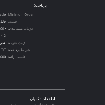
پرداخت:
able
Minimum Order
Quantity:
قیمت:
قابل
جزئیات بسته بندی:
> <b>12
زمان تحویل:
حدود 30 ر
شرایط پرداخت:
، T/T
قابلیت ارائه:
100000 عد
اطلاعات تکمیلی
ML پر شده است: