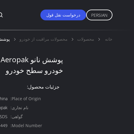
درخواست نقل قول
PERSIAN
خانه
محصولات
محصولات مراقبت از خودرو
پوشش نانو Aeropak برای محا
پ
خودرو سطح خودرو
جزئیات محصول:
hina
Place of Origin:
نام تجاری:
opak
گواهی:
;SDS
8449
Model Number: