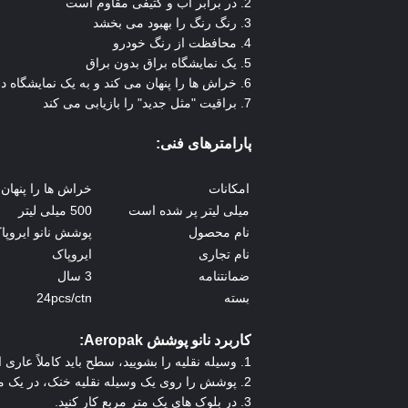
2. در برابر آب و کثیفی مقاوم است
3. رنگ رنگ را بهبود می بخشد
4. محافظت از رنگ خودرو
5. یک نمایشگاه براق بدون براق
6. خراش ها را پنهان می کند و به یک نمایشگاه درخشش می بخشد بدون اینکه ضربه برقی بزند
7. براقیت "مثل جدید" را بازیابی می کند
پارامترهای فنی:
امکانات
خراش ها را پنها
میلی لیتر پر شده است
500 میلی لیتر
نام محصول
پوشش نانو ایروپا
نام تجاری
ایروپاک
ضمانتنامه
3 سال
بسته
24pcs/ctn
کاربرد نانو پوشش Aeropak:
1. وسیله نقلیه را بشویید، سطح باید کاملاً عاری از گرد و غبار، موم، خاک، روغن، آب و غیره باشد.
2. پوشش را روی یک وسیله نقلیه خنک، در یک منطقه سایه دار بمالید.
3. در بلوک های یک متر مربع کار کنید.