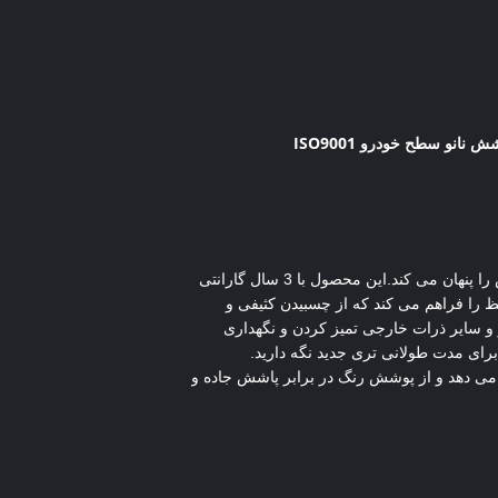
ش نانو سطح خودرو ISO9001
Aeropak Nano Coating یک محصول تخصصی مراقبت از خودرو است که درخشندگی نمایشگاه را فراهم می کند و خط و خش را پنهان می کند.این محصول با 3 سال گارانتی
فظ را فراهم می کند که از چسبیدن کثیفی و
 و سایر ذرات خارجی تمیز کردن و نگهداری
 نانو Aeropak یک پوشش محافظ براق بالا ایجاد می کند که اثرات اکسیداسیون UV را کاهش می دهد و از پوشش رنگ در برابر پاشش جاده و