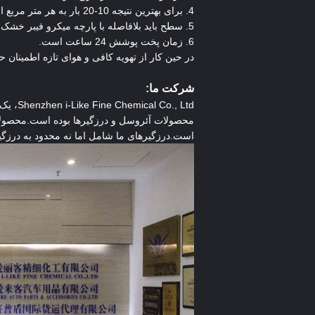
4. برای بهترین نتیجه 10-20 بار به هر متر مربع اسپری کنید.
5. سطح باید بلافاصله با پارچه میکرو فیبر خشک تمیز صاف شود.
6. زمان پخت پوشش 24 ساعت است.
در حین کار از تهویه کافی و هوای تازه اطمینان ح
شرکت ما:
محصولات آئروسل و درزگیرها بوده است.محصولا
است.درزگیرهای ما شامل اما نه محدود به درزگیرهای پلی اورتان (PU)، فوم PU (فوم منبسط کننده)، درزگیرهای سیلیکونی،