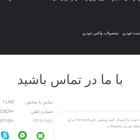
ننده خودرو
محصولات واکس خودرو
با ما در تماس باشید
تماس با شخص:
I-LIKE
شماره تلفن:
+8613824322829
+8613723455145
WhatsApp: