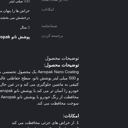
500 میلی لیتر
امکانات:
خراش ها را پنهان می
درخشش می بخشد
ضمانتنامه:
3 سال
برجسته کردن:
پوشش نانو Aeropak برای سطح خودرو
توضیحات محصول
توضیحات محصول:
و 500 میلی لیتر پوشش نانو، سطح حفاظتی ع
کثیفی به ماشین جلوگیری می کند و در عین حال ی
خودرو را آسان تر می کند.با پوشش نانو Aeropak، می توانید ظاهری شبیه به نمایشگاه برای خودروی خود داشته باشید و آن را برای مدت طولانی تری جدید نگه دارید.
سوخت محافظت می کند.
امکانات:
1. از خراش های جزئی محافظت می کند