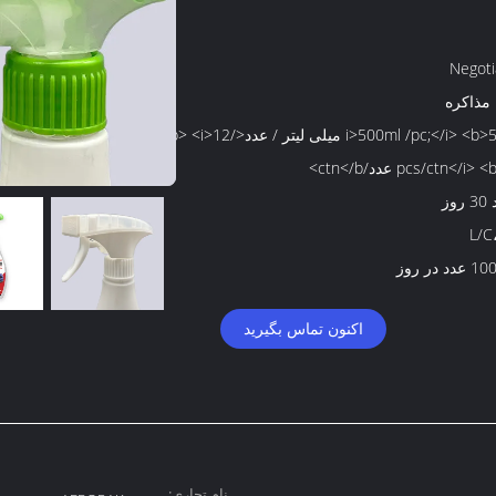
Negoti
 مذاکره
<i>500ml /pc;</i> <b>500 میلی لیتر / عدد</b> <i>12
pcs/ctn</i عدد/ctn</b>
وز
L/C
د در روز
اکنون تماس بگیرید
نام تجاری: