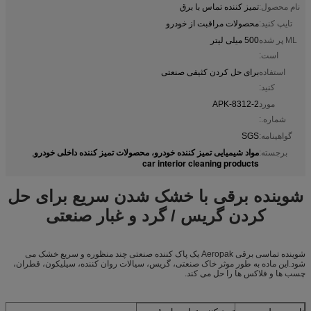
نام محصول:
تمیز کننده تماس با برق
تایپ کنید:
محصولات مراقبت از خودرو
ML پر شده
500 میلی لیتر
است:
استفاده
برای حل کردن کثیفی صنعتی
کنید:
مورد
APK-8312-2
شماره.:
گواهینامه:
SGS
مواد شیمیایی تمیز کننده خودرو، محصولات تمیز کننده داخلی خودرو
برجسته:
,
car interior cleaning products
شوینده برقی با خشک شدن سریع برای حل
کردن گریس / گرد و غبار صنعتی
شوینده تماسی برقی Aeropak یک پاک کننده صنعتی چند منظوره و سریع خشک می
شود.این ماده به طور موثر خاک صنعتی، گریس، سیالات روان کننده، سیلیکون، قطران،
چسب ها و فلاکس ها را حل می کند.