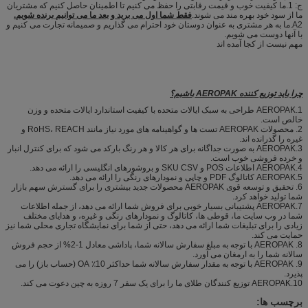
ج: 1.ما کیفیت خوب و قیمت رقابتی را حفظ می کنیم تا اطمینان حاصل کنیم که مشتریان
ما از سود خود بهره مند می شوند.
فقط شما اول می برید و بعد ما می توانیم برنده شویم.
A2.ما به هر مشتری به عنوان دوستان خود احترام می گذاریم و صمیمانه تجارت می کنیم و
با آنها دوست می شویم.
مهم نیست از کجا آمده اند
چرا باید توزیع کننده AEROPAK باشیم؟
1.AEROPAK طراحی به سبک ایالات متحده با کیفیت استاندارد ایالات متحده و وزن
خالص است.
2. محصولات AEROPAK تست ها و گواهینامه های مورد نیاز مانند RoHS، REACH و
غیره را گذرانده اند.
3.AEROPAK به صورت جداگانه برای هر کالا و هر رنگ بارکد می شود که برای کنترل انبار
و خرده فروشی خوب است.
4.AEROPAK اطلاعات POS و SKU CSV و بروشورهای انگلیسی را ارائه می دهد.
5.AEROPAK کاتالوگ PDF و چاپی و نمودارهای رنگی را ارائه می دهد.
6. تحقیق و توسعه قوی AEROPAK محصولات جدید بیشتری را برای گسترش سهم بازار
شما تولید خواهد کرد.
7.AEROPAK پشتیبانی بسیار خوبی برای فروش شما ارائه می دهد، از جمله اطلاعات
شما در وب سایت ما، قوطی ها، کاتالوگ و نمودارهای رنگی و غیره، و هدایای مختلف
زیادی را برای تبلیغات شما ارائه می دهد، حتی از شما برای نمایشگاه تجاری محلی شما نیز
حمایت می کند.
8. AEROPAK با توجه به مبلغ سفارش سالانه شما، پاداشی معادل 1-2% از حجم فروش
سالانه شما را به ارمغان می آورد.
9. AEROPAK با توجه به مقدار سفارش سالانه شما حداکثر 10٪ OA (حساب باز) را می
پذیرد.
10.AEROPAK توزیع کنندگان طلای ما را برای یک سفر 7 روزه به چین دعوت می کند.
برچسب ها: