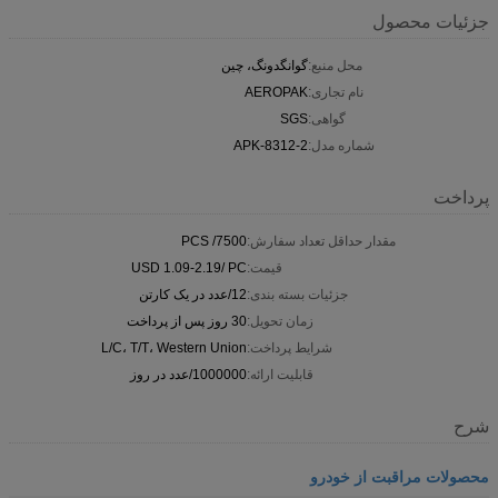
جزئیات محصول
محل منبع:
گوانگدونگ، چین
نام تجاری:
AEROPAK
گواهی:
SGS
شماره مدل:
APK-8312-2
پرداخت
مقدار حداقل تعداد سفارش:
7500/ PCS
قیمت:
USD 1.09-2.19/ PC
جزئیات بسته بندی:
12/عدد در یک کارتن
زمان تحویل:
30 روز پس از پرداخت
شرایط پرداخت:
L/C، T/T، Western Union
قابلیت ارائه:
1000000/عدد در روز
شرح
محصولات مراقبت از خودرو