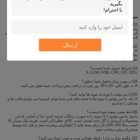
سوالات متداول
Q1.آیا شما سازنده هستید؟
پاسخ: بله، ما Shenzhen i-Like Fine Chemical یک تولید کننده حرفه ای محصولات
آئروسل، به ویژه در محصولات مراقبت از خودرو، رنگ اسپری Aeropak، سیلر و بادکننده
لاستیک، گردگیر هوا، چسب اسپری و غیره است.
ارسال
Q2.شرایط پرداخت شما چیست؟
A: شرایط پرداخت با توجه به مقدار سفارش و سیاست نمایندگی متفاوت است، پس از
تماس قابل مذاکره است.عکس های محصولات و بسته ها را قبل از بارگیری کالا به شما
نشان می دهیم.
Q3.شرایط تحویل شما چیست؟
A: EXW، FOB، CFR، CIF، DDU.
Q4.در مورد زمان تحویل شما چطور؟
A: به طور کلی، 25 تا 30 روز پس از دریافت پیش پرداخت شما طول می کشد.
Q5.آیا می توانید با توجه به نمونه ها تولید کنید؟
A: بله، ما می توانیم با نمونه ها یا نقشه های فنی شما تولید کنیم.ما می توانیم قالب ها و
وسایل را بسازیم.
Q6.خط مشی نمونه شما چیست؟
پاسخ: ما می توانیم 2-3 نمونه را به صورت رایگان عرضه کنیم، اما از آنجایی که این
محصولات آئروسل با گاز تحت فشار است، کالای خطرناکی است، هزینه پیک بسیار بالا
است، مثلاً 100-200 دلار برای بسته های 2 کیلوگرمی.و هزینه حمل و نقل باید توسط
مشتریان پیش پرداخت شود.
Q7: چگونه تجارت ما را رابطه طولانی مدت و خوب ایجاد می کنید؟