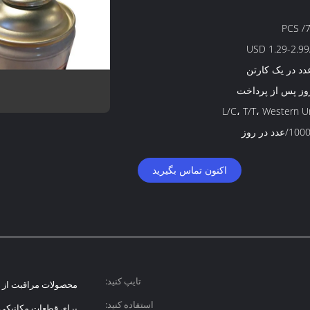
7
USD 1.29-2.99
L/C، T/T، Western U
دد در روز
اکنون تماس بگیرید
تایپ کنید:
محصولات مراقبت از 
استفاده کنید:
برای قطعات مکانیکی