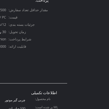
پرداخت:
مقدار حداقل تعداد سفارش:
500/ PCS
قیمت:
/ PC
جزئیات بسته بندی:
12/عدد در یک کارتن
زمان تحویل:
30 روز پس از پرداخت
شرایط پرداخت:
nion
قابلیت ارائه:
1000000/ع
اطلاعات تکمیلی
نام محصول:
چربی گیر موتور
ML پر شده است:
500 میلی لیتر