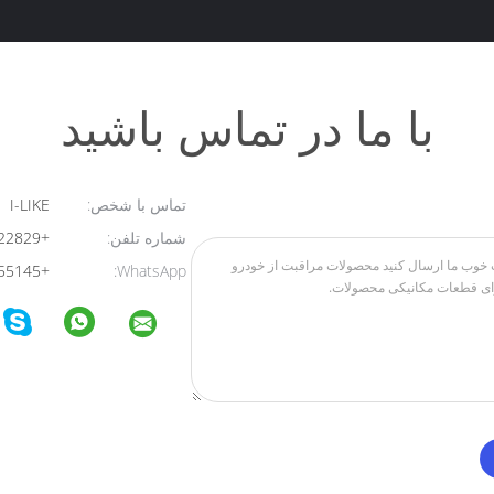
با ما در تماس باشید
تماس با شخص:
I-LIKE
شماره تلفن:
+8613824322829
+8613723455145
WhatsApp: