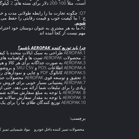
است، مثلاً 100-200 دلار برای بسته های 2 کیلوگرمی.و هزینه حمل و نقل باید توسط مشتریان پیش پرداخت شود.
Q7: چگونه تجارت ما را رابطه طولانی مدت و خوب ایجاد می کنید؟
ج: 1.ما کیفیت خوب و قیمت رقابتی را حفظ می کنیم تا اطمینان حاصل کنیم که مشتریان ما از سود خود بهره مند می شوند.
شویم.
A2.ما به هر مشتری به عنوان دوستان خود احترام می گذاریم و صمیمانه تجارت می کنیم و با آنها دوست می شویم.
مهم نیست از کجا آمده اند
چرا باید توزیع کننده AEROPAK باشیم؟
1.AEROPAK طراحی به سبک ایالات متحده با کیفیت استاندارد ایالات متحده و وزن خالص است.
2. محصولات AEROPAK تست ها و گواهینامه های مورد نیاز مانند RoHS، REACH و غیره را گذرانده اند.
3.AEROPAK به صورت جداگانه برای هر کالا و هر رنگ بارکد می شود که برای کنترل انبار و خرده فروشی خوب است.
4.AEROPAK اطلاعات POS و SKU CSV و بروشورهای انگلیسی را ارائه می دهد.
5.AEROPAK کاتالوگ PDF و چاپی و نمودارهای رنگی را ارائه می دهد.
6. تحقیق و توسعه قوی AEROPAK محصولات جدید بیشتری را برای گسترش سهم بازار شما تولید خواهد کرد.
7.AEROPAK پشتیبانی بسیار خوبی برای 
زیادی را برای تبلیغات شما ارائه می دهد، حتی 
8. AEROPAK با توجه به مبلغ سفارش سالانه شما، پاداشی معادل 1-2% از حجم فروش سالانه شما را به ارمغان می آورد.
9. AEROPAK با توجه به مقدار سفارش سالانه شما حداکثر 10٪ OA (حساب باز) را می پذیرد.
10.AEROPAK توزیع کنندگان طلای ما را برای یک سفر 7 روزه به چین دعوت می کند.
برچسب:
محصولات تمیز کننده داخل خودرو
مواد شیمیایی تمیز ک