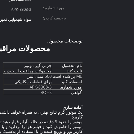
مورد شماره.:
APK-8308-3
برجسته کردن:
مواد شیمیایی تمیز
توضیحات محصول
محصولات مراقبت
نام محصول
چربی گیر موتور
تایپ کنید
محصولات مراقبت از خودرو
ML پر شده است
500 میلی لیتر
استفاده کنید
برای قطعات مکانیکی
مورد شماره.
APK-8308-3
گواهی
ROHS
آماده سازی
یک موتور گرم نتایج بهتری به همراه خواهد داشت
کاربرد
موتور را حدود 5 دقیقه در حالت آرام قرار دهید تا گریس و روغن گرم شود
موتور را خاموش کنید و فیلتر هوا را بردارید و یا ب
کاربراتور و توزیع کننده را با استفاده از پلاستیک یا