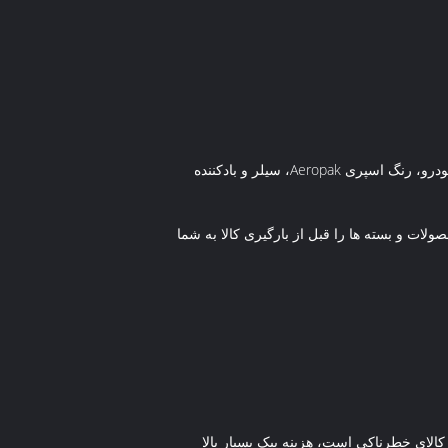
پاسخ: بله، ما Shenzhen i-Like Fine Chemical یک تولید کننده حرفه ای محصولات آئروسل، به ویژه در محصولات مراقبت از خودرو، رنگ اسپری Aeropak، سیلر و بادکننده
ت و بسته ها را قبل از بارگیری کالا به شما
 است، کالای خطرناکی است، هزینه پیک بسیار بالا