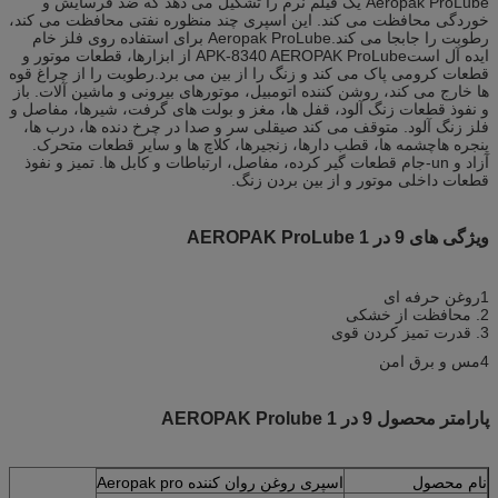
Aeropak ProLube یک فیلم نرم را تشکیل می دهد که ضد فرسایش و
خوردگی محافظت می کند. این اسپری چند منظوره نفتی محافظت می کند،
رطوبت را جابجا می کند.Aeropak ProLube برای استفاده روی فلز خام
ایده آل استAPK-8340 AEROPAK ProLube از ابزارها، قطعات موتور و
قطعات کرومی پاک می کند و زنگ را از بین می برد.رطوبت را از چراغ قوه
ها خارج می کند، روشن کننده اتومبیل، موتورهای بیرونی و ماشین آلات. باز
و نفوذ قطعات زنگ آلود، قفل ها، مغز و بولت های گرفت، شیرها، مفاصل و
فلز زنگ آلود. متوقف می کند صیقلی سر و صدا در چرخ دنده ها، درب ها،
پنجره هاچشمه ها، قطب دارها، زنجیرها، کلاچ ها و سایر قطعات متحرک.
آزاد و un-جام قطعات گیر کرده، مفاصل، ارتباطات و کابل ها. تمیز و نفوذ
قطعات داخلی موتور و از بین بردن زنگ.
ویژگی های 9 در 1 AEROPAK ProLube
1روغن حرفه ای
2. محافظت از خشکی
3. قدرت تمیز کردن قوی
4مس و برق امن
پارامتر محصول 9 در 1 AEROPAK Prolube
نام محصول
اسپری روغن روان کننده Aeropak pro