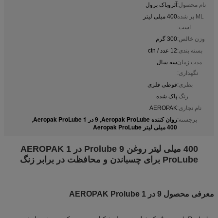
نام محصول:
آئروپاک پرول
ML پر شده
400 میلی لیتر
است:
وزن خالص:
300 گرم
بسته بندی:
12 عدد / ctn
مدت زمان
سه سال
نگهداری:
بطری:
قوطی فلزی
رنگ:
پاک شده
نام تجاری:
AEROPAK
روان کننده Aeropak ProLube
9 در 1 Aeropak ProLube
برجسته:
,
,
400 میلی لیتر Aeropak ProLube
400 میلی لیتر روغن Prolube 9 در 1 AEROPAK
ProLube برای چسباندن و محافظت در برابر زنگ
معرفی محصول 9 در 1 AEROPAK Prolube