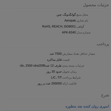
جزئیات محصول
محل منبع:
گوانگدونگ، چین
نام تجاری:
Aeropak
گواهی:
RoHS, REACH, ISO9001
شماره مدل:
APK-8340
پرداخت
مقدار حداقل تعداد سفارش:
7500 عدد
قیمت:
قابل مذاکره
جزئیات بسته بندی:
ظرف 12 عدد/ctn، 2500 ctns/20ft
زمان تحویل:
حدود 30 روز
شرایط پرداخت:
L/C، T/T
قابلیت ارائه:
200000 عدد در روز
شرح
اسپری روان کننده چند منظوره