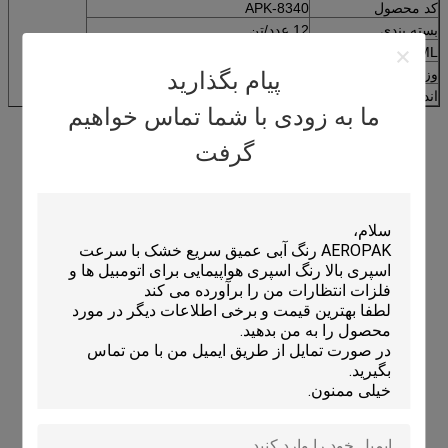
کد محصول
APK-8340
بسته بندی
12 عدد/تن
ML پر شده
400 میلی لیتر
وزن خالص
300 گرم
پیام بگذارید
اندازه جعبه (ملی متر)
275X205X205
ما به زودی با شما تماس خواهیم
گرفت