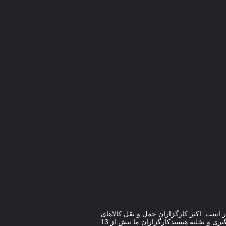
 خطرناک به طور کلی دشوار است. اکثر کارگزاران حمل و نقل کالاهای
خطرناک مطابق با استانداردهای مربوطه حمل و نقل نمی کنند.بنابراین کالاها در معرض بازرسی و بازداشت گمرکی در بندر بارگیری و تخلیه هستندکارگزاران ما بیش از 13