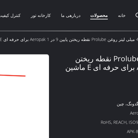
خانه
محصولات
دربارهی ما
کارخانه تور
کنترل کیفیت
فه ای E ماشین و E Vtol
400 میلی لیتر روغن Prolube نقطه ریختن
پایین 9 در 1 Aeropak برای حرفه ای E ماشین
گدونگ، چین
Aer
RoHS, REACH, ISO
APK-