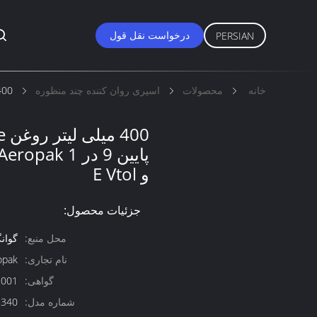
درخواست نقل قول
PERSIAN
خانه
محصولات
اسپری روان کننده چند منظوره
400 میلی لیتر روغن Prolube نقطه ریختن پایین 9 در 1 Aeropak برای حر
و E Vtol
جزئیات محصول:
محل منبع:
گوان
نام تجاری:
opak
گواهی:
9001
شماره مدل:
8340