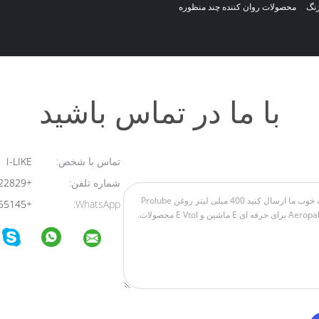
زنگ
محصولات روان کننده چند منظوره
با ما در تماس باشید
تماس با شخص:
I-LIKE
شماره تلفن:
+8613824322829
+8613723455145
WhatsApp: