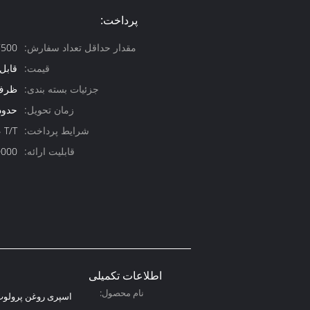
پرداخت:
مقدار حداقل تعداد سفارش:
7500 عد
قیمت:
قابل
جزئیات بسته بندی:
ظرف 12 عدد/ctns/20ft
زمان تحویل:
حدود 30 ر
شرایط پرداخت:
، T/T
قابلیت ارائه:
200000 عد
اطلاعات تکمیلی
نام محصول:
اسپری روغن پرولو