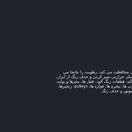
 نفتی محافظت می کند، رطوبت را جابجا می
ت درمان حرارتی.تمیز کردن و حذف زنگ از ابزار،
د. قطعات زنگ آلود، قفل ها، مغزها و بولت
های گرفته شده، شیرها را باز می کند و نفوذ می کند.مفاصل و فلزات زنگ آلود. متوقف می کند صیقلی سر و صدا در پیچ ها، درب ها، پنجره ها، فواره ها، pulleys، زنجیرها،