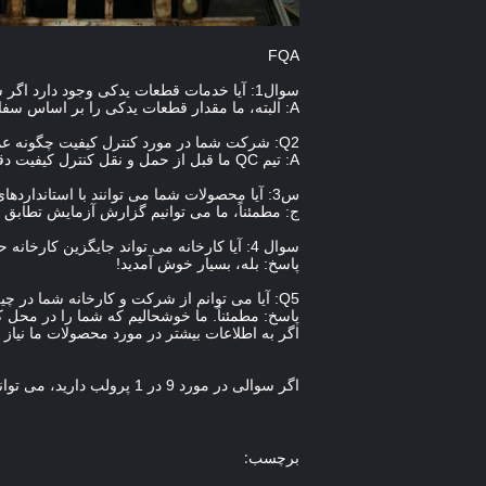
FQA
سوال1: آیا خدمات قطعات یدکی وجود دارد اگر سفارش بزرگ باشد؟
A: البته، ما مقدار قطعات یدکی را بر اساس سفارش شما ارزیابی خواهیم کرد.
Q2: شرکت شما در مورد کنترل کیفیت چگونه عمل می کند؟
A: تیم QC ما قبل از حمل و نقل کنترل کیفیت دقیق را انجام می دهد تا بهترین کیفیت را تضمین کند.
س3: آیا محصولات شما می توانند با استانداردهای انجمن ملی مطابقت داشته باشند؟
ج: مطمئناً، ما می توانیم گزارش آزمایش تطابق را
سوال 4: آیا کارخانه می تواند جایگزین کارخانه حسابرسی ویدیویی آنلاین باشد؟
پاسخ: بله، بسیار خوش آمدید!
Q5: آیا می توانم از شرکت و کارخانه شما در چین بازدید کنم؟
پاسخ: مطمئناً. ما خوشحالیم که شما را در محل ک
اگر به اطلاعات بیشتر در مورد محصولات ما نیاز دارید،
اگر سوالی در مورد 9 در 1 پرولب دارید، می توانید به صورت رایگان با ما مشورت کنید. ما بهترین تلاش خود را برای خدمت به شما انجام می دهیم.
برچسب: