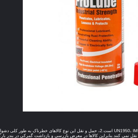
محصولات اسپری متعلق به کالاهای خطرناک UN1950، IMO2 است.2، حمل و نقل این نوع کالاهای