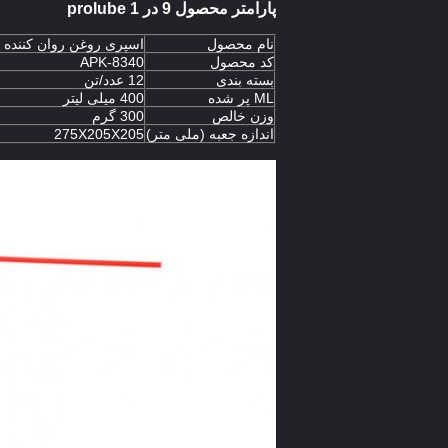
پارامتر محصول 9 در 1 prolube
نام محصول
اسپری روغن روان کننده Aeropak pro
کد محصول
APK-8340
بسته بندی
12 عدد/تن
ML پر شده
400 میلی لیتر
وزن خالص
300 گرم
اندازه جعبه (ملی متر)
275X205X205