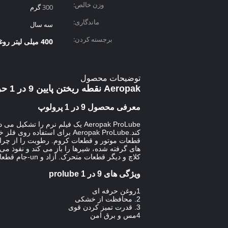
وزن خالص:
300 گرم
ماندگاری:
سه سال
برجسته کردن:
400 میلی لیتر روغن پرولوب
توضیحات محصول
Aeropak نقطه ریختن پایین 9 در 1 حرفه ای Prolube برای ماشین برق و Vtol
معرفی محصول 9 در 1 پرولوپ
Aeropak ProLube یک فیلم نرم 
کند.Aeropak ProLube برای 
قطعات موتور و قطعات کروم. رطوبت را از چراغ 
کلاچ و دیگر قطعات متحرک. آزاد و un-جام قطعات گیر کرده، مفاصل، ارتباطات و کابل.پاکسازی و نفوذ به قسمت های داخلی موتور و حذف زنگ.
ویژگی های 9 در 1 prolube
1روغن حرفه ای
2. محافظت از خشکی
3. قدرت تمیز کردن قوی
4مس و برق امن