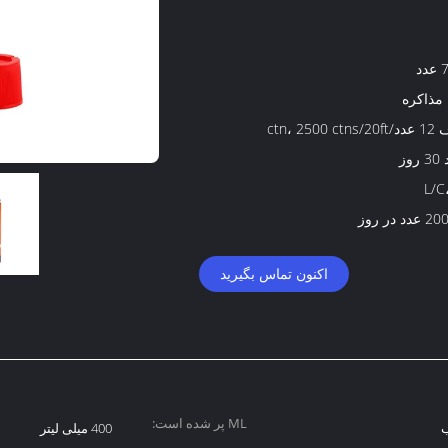
د
 مذاکره
ctn، 2500 
وز
L/C
د در روز
اکنون تماس بگیرید
ML پر شده است:
ب
400 میلی لیتر