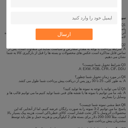
سوالات متداول
Q1.آیا شما سازنده هستید؟
پاسخ: بله، ما Shenzhen i-Like Fine Chemical یک تولید کننده حرفه ای محصولات
آئروسل، به ویژه در محصولات مراقبت از خودرو، رنگ اسپری Aeropak، سیلر و بادکننده
ارسال
لاستیک، گردگیر هوا، چسب اسپری و غیره است.
Q2.شرایط پرداخت شما چیست؟
A: شرایط پرداخت با توجه به مقدار سفارش و سیاست نمایندگی متفاوت است، پس از
تماس قابل مذاکره است.عکس های محصولات و بسته ها را قبل از بارگیری کالا به شما
نشان می دهیم.
Q3.شرایط تحویل شما چیست؟
A: EXW، FOB، CFR، CIF، DDU.
Q4.در مورد زمان تحویل شما چطور؟
A: به طور کلی، 25 تا 30 روز پس از دریافت پیش پرداخت شما طول می کشد.
Q5.آیا می توانید با توجه به نمونه ها تولید کنید؟
A: بله، ما می توانیم با نمونه ها یا نقشه های فنی شما تولید کنیم.ما می توانیم قالب ها و
وسایل را بسازیم.
Q6.خط مشی نمونه شما چیست؟
پاسخ: ما می توانیم 2-3 نمونه را به صورت رایگان عرضه کنیم، اما از آنجایی که این
محصولات آئروسل با گاز تحت فشار است، کالای خطرناکی است، هزینه پیک بسیار بالا
است، مثلاً 100-200 دلار برای بسته های 2 کیلوگرمی.و هزینه حمل و نقل باید توسط
مشتریان پیش پرداخت شود.