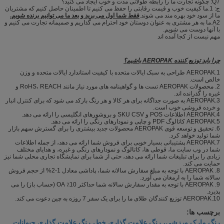
Q7: چگونه تجارت ما را رابطه طولانی مدت و خوب ایجاد می کنید؟
ج: 1.ما کیفیت خوب و قیمت رقابتی را حفظ می کنیم تا اطمینان حاصل کنیم که مشتریان
ما از سود خود بهره مند می شوند.
فقط شما اول می برید و بعد ما می توانیم برنده شویم.
A2.ما به هر مشتری به عنوان دوستان خود احترام می گذاریم و صمیمانه تجارت می کنیم و
با آنها دوست می شویم.
مهم نیست از کجا آمده اند
چرا باید توزیع کننده AEROPAK باشیم؟
1.AEROPAK طراحی به سبک ایالات متحده با کیفیت استاندارد ایالات متحده و وزن
خالص است.
2. محصولات AEROPAK تست ها و گواهینامه های مورد نیاز مانند RoHS، REACH و
غیره را گذرانده اند.
3.AEROPAK به صورت جداگانه برای هر کالا و هر رنگ بارکد می شود که برای کنترل انبار
و خرده فروشی خوب است.
4.AEROPAK اطلاعات POS و SKU CSV و بروشورهای انگلیسی را ارائه می دهد.
5.AEROPAK کاتالوگ PDF و چاپی و نمودارهای رنگی را ارائه می دهد.
6. تحقیق و توسعه قوی AEROPAK محصولات جدید بیشتری را برای گسترش سهم بازار
شما تولید خواهد کرد.
7.AEROPAK پشتیبانی بسیار خوبی برای فروش شما ارائه می دهد، از جمله اطلاعات
شما در وب سایت ما، قوطی ها، کاتالوگ و نمودارهای رنگی و غیره، و هدایای مختلف
زیادی را برای تبلیغات شما ارائه می دهد، حتی از شما برای نمایشگاه تجاری محلی شما نیز
حمایت می کند.
8. AEROPAK با توجه به مبلغ سفارش سالانه شما، پاداشی معادل 1-2% از حجم فروش
سالانه شما را به ارمغان می آورد.
9. AEROPAK با توجه به مقدار سفارش سالانه شما حداکثر 10٪ OA (حساب باز) را می
پذیرد.
10.AEROPAK توزیع کنندگان طلای ما را برای یک سفر 7 روزه به چین دعوت می کند.
برچسب ها:
رنگ مارک ورزشی، رنگ علامت گذاری خط، رنگ علامت گذاری حیوانات
,