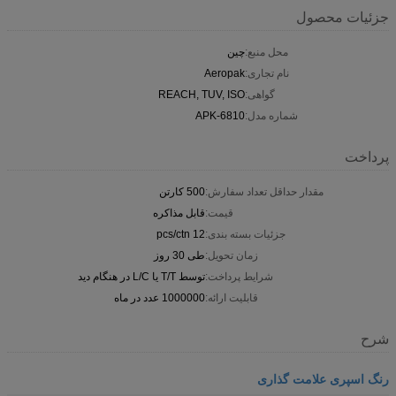
جزئیات محصول
محل منبع:
چین
نام تجاری:
Aeropak
گواهی:
REACH, TUV, ISO
شماره مدل:
APK-6810
پرداخت
مقدار حداقل تعداد سفارش:
500 کارتن
قیمت:
قابل مذاکره
جزئیات بسته بندی:
12 pcs/ctn
زمان تحویل:
طی 30 روز
شرایط پرداخت:
توسط T/T یا L/C در هنگام دید
قابلیت ارائه:
1000000 عدد در ماه
شرح
رنگ اسپری علامت گذاری