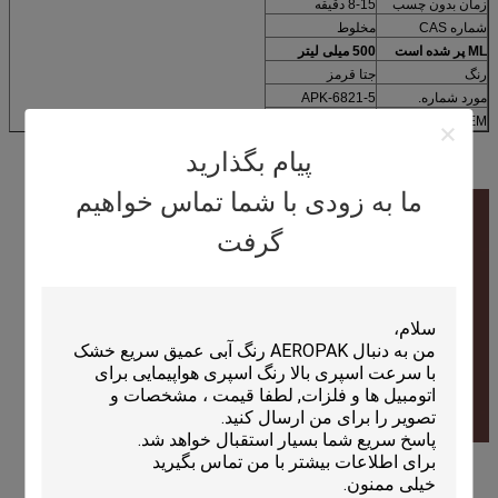
زمان بدون چسب
8-15 دقیقه
شماره CAS
مخلوط
ML پر شده است
500 میلی لیتر
رنگ
جتا قرمز
مورد شماره.
APK-6821-5
OEM
در دسترس
پیام بگذارید
ما به زودی با شما تماس خواهیم
گرفت