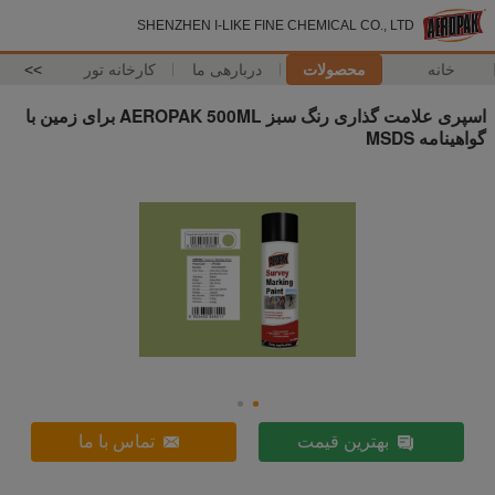
SHENZHEN I-LIKE FINE CHEMICAL CO., LTD
خانه
محصولات
دربارهی ما
کارخانه تور
>>
اسپری علامت گذاری رنگ سبز AEROPAK 500ML برای زمین با
گواهینامه MSDS
بهترین قیمت
تماس با ما