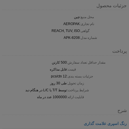
جزئیات محصول
محل منبع:
چین
نام تجاری:
AEROPAK
گواهی:
REACH, TUV, ISO
شماره مدل:
APK-8208
پرداخت
مقدار حداقل تعداد سفارش:
500 کارتن
قیمت:
قابل مذاکره
جزئیات بسته بندی:
12 pcs/ctn
زمان تحویل:
طی 30 روز
شرایط پرداخت:
توسط T/T یا L/C در هنگام دید
قابلیت ارائه:
1000000 عدد در ماه
شرح
رنگ اسپری علامت گذاری