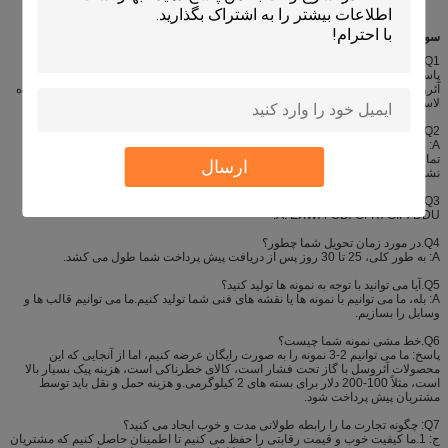
سوالات متداول
Q1.آیا شما سازنده هستید؟
پاسخ: بله، ما Shenzhen i-Like Fine Chemical یک تولید کننده حرفه ای محصولات
آئروسل، به ویژه در محصولات مراقبت از خودرو، رنگ اسپری Aeropak، سیلر و بادکننده
لاستیک، گردگیر هوا، چسب اسپری و غیره است.
Q2.شرایط پرداخت شما چیست؟
A: شرایط پرداخت با توجه به مقدار سفارش و سیاست نمایندگی متفاوت است، پس از
تماس قابل مذاکره است.عکس های محصولات و بسته ها را قبل از بارگیری کالا به شما
ارسال
نشان می دهیم.
Q3.شرایط تحویل شما چیست؟
A: EXW، FOB، CFR، CIF، DDU.
Q4.در مورد زمان تحویل شما چطور؟
A: به طور کلی، 25 تا 30 روز پس از دریافت پیش پرداخت شما طول می کشد.
Q5.آیا می توانید با توجه به نمونه ها تولید کنید؟
A: بله، ما می توانیم با نمونه ها یا نقشه های فنی شما تولید کنیم.ما می توانیم قالب ها و
وسایل را بسازیم.
Q6.خط مشی نمونه شما چیست؟
پاسخ: ما می توانیم 2-3 نمونه را به صورت رایگان عرضه کنیم، اما از آنجایی که این
محصولات آئروسل با گاز تحت فشار است، کالای خطرناکی است، هزینه پیک بسیار بالا
است، مثلاً 100-200 دلار برای بسته های 2 کیلوگرمی.و هزینه حمل و نقل باید توسط
مشتریان پیش پرداخت شود.
Q7: چگونه تجارت ما را رابطه طولانی مدت و خوب ایجاد می کنید؟
ج: 1.ما کیفیت خوب و قیمت رقابتی را حفظ می کنیم تا اطمینان حاصل کنیم که مشتریان