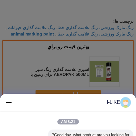
برچسب ها:
رنگ مارک ورزشی، رنگ علامت گذاری خط، رنگ علامت گذاری حیوانات
,
رنگ مارک ورزشی، رنگ علامت گذاری خط
animal marking paint
,
بهترين قيمت رو براي
اسپری علامت گذاری رنگ سبز
AEROPAK 500ML برای زمین با
گواهینامه MSDS
ادامه هید
I-LIKE
رنگ اسپری علامت گذاری
بیش
8:21 AM
Good day, what product are you looking for?