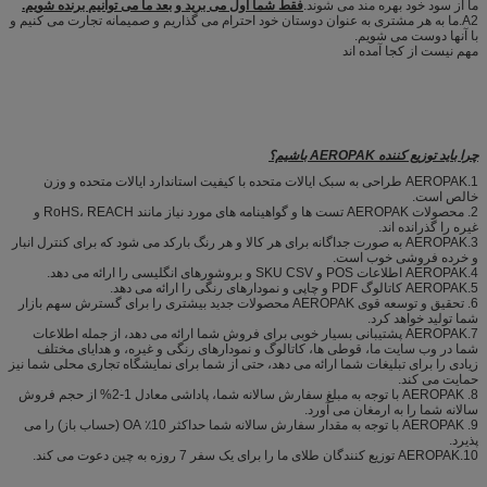
ما از سود خود بهره مند می شوند.
فقط شما اول می برید و بعد ما می توانیم برنده شویم.
A2.ما به هر مشتری به عنوان دوستان خود احترام می گذاریم و صمیمانه تجارت می کنیم و
با آنها دوست می شویم.
مهم نیست از کجا آمده اند
چرا باید توزیع کننده AEROPAK باشیم؟
1.AEROPAK طراحی به سبک ایالات متحده با کیفیت استاندارد ایالات متحده و وزن
خالص است.
2. محصولات AEROPAK تست ها و گواهینامه های مورد نیاز مانند RoHS، REACH و
غیره را گذرانده اند.
3.AEROPAK به صورت جداگانه برای هر کالا و هر رنگ بارکد می شود که برای کنترل انبار
و خرده فروشی خوب است.
4.AEROPAK اطلاعات POS و SKU CSV و بروشورهای انگلیسی را ارائه می دهد.
5.AEROPAK کاتالوگ PDF و چاپی و نمودارهای رنگی را ارائه می دهد.
6. تحقیق و توسعه قوی AEROPAK محصولات جدید بیشتری را برای گسترش سهم بازار
شما تولید خواهد کرد.
7.AEROPAK پشتیبانی بسیار خوبی برای فروش شما ارائه می دهد، از جمله اطلاعات
شما در وب سایت ما، قوطی ها، کاتالوگ و نمودارهای رنگی و غیره، و هدایای مختلف
زیادی را برای تبلیغات شما ارائه می دهد، حتی از شما برای نمایشگاه تجاری محلی شما نیز
حمایت می کند.
8. AEROPAK با توجه به مبلغ سفارش سالانه شما، پاداشی معادل 1-2% از حجم فروش
سالانه شما را به ارمغان می آورد.
9. AEROPAK با توجه به مقدار سفارش سالانه شما حداکثر 10٪ OA (حساب باز) را می
پذیرد.
10.AEROPAK توزیع کنندگان طلای ما را برای یک سفر 7 روزه به چین دعوت می کند.