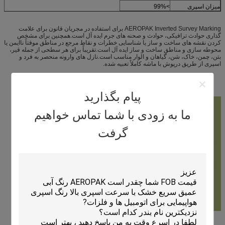
میزان اسپری
>99%
AEROPAK Inverted Survey Marking برای استفاده در مجریان قانون برای علامت
گذاری حوادث ترافیکی، حوادث و صحنه های جرم ایده آل است.همچنین برای مشخص
کردن نقشه های ساخت و ساز یا شناسایی خطرات و نقاط مرجع در مناطق موقتاً ناایمن یا
محوطه سازی و مناطق ساخت و ساز ایده آل است.تقریباً برای هر سطحی از جمله قیر،
بتن، چمن، خاک، شن، گیاهان و الوار مناسب است.نازل های وارونه منحصر به فرد و
اسپری از طریق درپوش با ماشه کاملاً تعبیه شده.
پیام بگذارید
ما به زودی با شما تماس خواهیم
گرفت