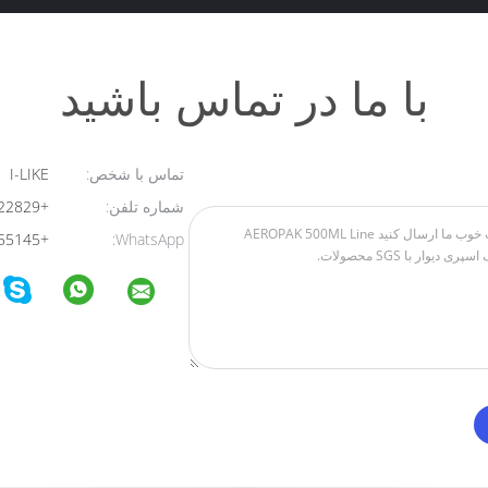
با ما در تماس باشید
تماس با شخص:
I-LIKE
شماره تلفن:
+8613824322829
+8613723455145
WhatsApp: