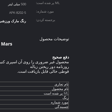
ML پر شده است:
500 میلی لیتر
مورد شماره.:
APK-8202-5
برجسته کردن:
رنگ مارک ورزشی
توضیحات محصول
rking Mars
دفع صحیح
محصول غیر ضروری را روی آن اسپری کنید
روزنامه دور ریختن زباله
قوطی خالی قابل بازیافت است.
نام تجاری
نام محصول
ML پر شده است
رنگ
مورد شماره.
چسبندگی