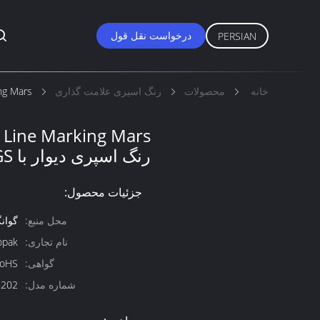
درخواست نقل قول
PERSIAN
خانه
محصولات
رنگ اسپری علامت گذاری
Marking Mars
رنگ اسپری دیوار با SGS
جزئیات محصول:
محل منبع:
گوان
نام تجاری:
opak
گواهی:
RoHS
شماره مدل:
8202