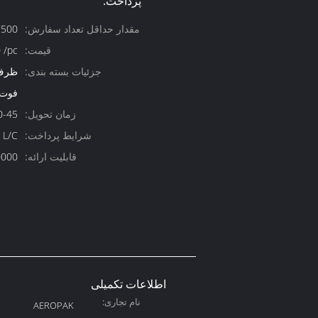
پرداخت:
مقدار حداقل تعداد سفارش:
7500 عد
قیمت:
 /pc
جزئیات بسته بندی:
فوت
زمان تحویل:
30-45 روز 
شرایط پرداخت:
 L/C
قابلیت ارائه:
200000 عد
اطلاعات تکمیلی
نام تجاری:
AEROPAK