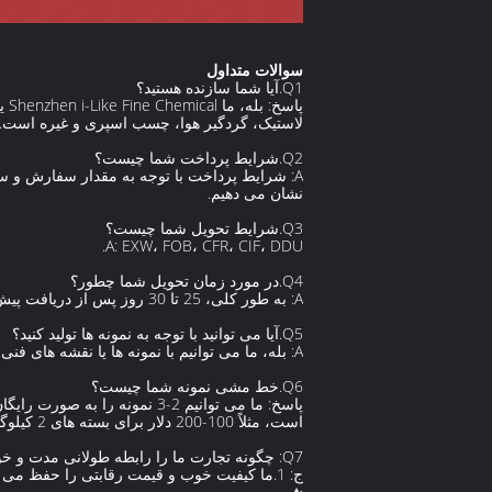
سوالات متداول
Q1.آیا شما سازنده هستید؟
لاستیک، گردگیر هوا، چسب اسپری و غیره است.
Q2.شرایط پرداخت شما چیست؟
A: شرایط پرداخت با توجه به مقدار سفارش و 
نشان می دهیم.
Q3.شرایط تحویل شما چیست؟
A: EXW، FOB، CFR، CIF، DDU.
Q4.در مورد زمان تحویل شما چطور؟
A: به طور کلی، 25 تا 30 روز پس از دریافت پیش پرداخت شما طول می کشد.
Q5.آیا می توانید با توجه به نمونه ها تولید کنید؟
A: بله، ما می توانیم با نمونه ها یا نقشه های فنی شما تولید کنیم.ما می توانیم قالب ها و وسایل را بسازیم.
Q6.خط مشی نمونه شما چیست؟
پاسخ: ما می توانیم 2-3 نمون
است، مثلاً 100-200 دلار برای بسته های 2 کیلوگرمی.و هزینه حمل و نقل باید توسط مشتریان پیش پرداخت شود.
Q7: چگونه تجارت ما را رابطه طولانی مدت و خوب ایجاد می کنید؟
ج: 1.ما کیفیت خوب و قیمت رقابتی را حفظ می کنیم تا اطمینان حاصل کنیم که مشتریان ما از سود خود بهره مند می شوند.
شویم.