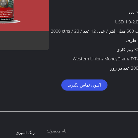
د
USD 1.0-2.0
ظرف 500 میلی لیتر / عدد، 12 عدد / ctn، 2000 ctns / 20
 ظرف
کاری
Western Union، MoneyGram، T/T،
د در روز
اکنون تماس بگیرید
نام محصول:
رنگ اسپری