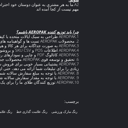
A2.ما به هر مشتری به عنوان دوستان خود احترام می گذاریم و صمیمانه تجارت می کنیم و با آنها دوست می شویم.
مهم نیست از کجا آمده اند
چرا باید توزیع کننده AEROPAK باشیم؟
1.AEROPAK طراحی به سبک ایالات متحده با کیفیت استاندارد ایالات متحده و وزن خالص است.
2. محصولات AEROPAK تست ها و گواهینامه های مورد نیاز مانند RoHS، REACH و غیره را گذرانده اند.
3.AEROPAK به صورت جداگانه برای هر کالا و هر رنگ بارکد می شود که برای کنترل انبار و خرده فروشی خوب است.
4.AEROPAK اطلاعات POS و SKU CSV و بروشورهای انگلیسی را ارائه می دهد.
5.AEROPAK کاتالوگ PDF و چاپی و نمودارهای رنگی را ارائه می دهد.
6. تحقیق و توسعه قوی AEROPAK محصولات جدید بیشتری را برای گسترش سهم بازار شما تولید خواهد کرد.
7.AEROPAK پشتیبانی بسیار خوبی برای 
زیادی را برای تبلیغات شما ارائه می دهد، حتی 
8. AEROPAK با توجه به مبلغ سفارش سالانه شما، پاداشی معادل 1-2% از حجم فروش سالانه شما را به ارمغان می آورد.
9. AEROPAK با توجه به مقدار سفارش سالانه شما حداکثر 10٪ OA (حساب باز) را می پذیرد.
10.AEROPAK توزیع کنندگان طلای ما را برای یک سفر 7 روزه به چین دعوت می کند.
برچسب:
رنگ مارک ورزشی
رنگ علامت گذاری خط
رنگ علام