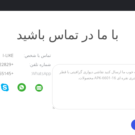
با ما در تماس باشید
تماس با شخص:
I-LIKE
شماره تلفن:
+8613824322829
+8613723455145
WhatsApp: