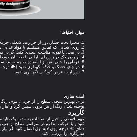
موارد احتیاط:
1. محتوا تحت فشار.دور از حرارت، شعله، جرقه و سایر منابع اشتعال نگهداری شود.
2. روی اشیایی که تماس مستقیم با مواد غذایی دارند اسپری نکنید.
3. در محل با تهویه مناسب اسپری کنید.اگر در محیط خنک، خشک و بدون گرد و غبار کار کنید، اثر پوشش بهتری به دست می آید.
4. از زدن لاک در روزهای بارانی یا یخبندان خودداری کنید.
5. قوطی را حتی پس از استفاده به هم نزنید، سوراخ نکنید یا سوزانید.
6. در جای خشک و خنک نگهداری شود (
45 درجه سانتیگراد
7. دور از دسترس کودکان نگهداری شود.
آماده سازی
برای بهترین نتیجه، سطح را از چربی، موم، زنگ ز
پوسته شدن رنگ از بین برود، سپس گرد و غبار را پاک کنید.چوب خام یا فلز را
کاربرد
دمای 90 درجه روی لایه اول اعمال کنید.ا
سازگاری را بررسی کنید.