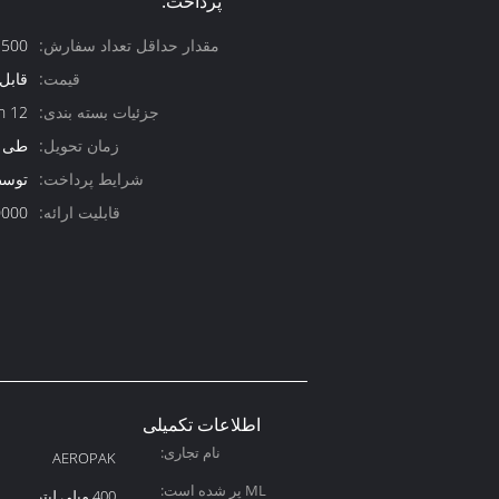
پرداخت:
مقدار حداقل تعداد سفارش:
500 کارتن
قیمت:
قابل
جزئیات بسته بندی:
12 pcs/ctn
زمان تحویل:
طی 30 روز
شرایط پرداخت:
توسط T/T یا L/C در
قابلیت ارائه:
1000000 ع
اطلاعات تکمیلی
نام تجاری:
AEROPAK
ML پر شده است:
400 میلی لیتر