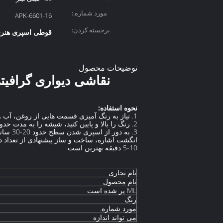
مورد شماره.:
APK-6601-16
برجسته کردن:
قوطی اسپری هنری
توضیحات محصول
نقاشی دیواری گرافیتی با قطر 65 میلی متر با رنگ خاکس
نحوه استفاده:
1. نیاز به رنگ آمیزی قسمت هایی از روغن، آب و گرد و غبار را کاملاً از بین ببرید.
2. رنگ را بالا و پایین کنید، شیشه را به مدت حدود 2 دقیقه تکان دهید تا کاملا مخلوط شود.
3. به دور از اسپری شدن سطح حدود 20-30 سانتی متر، نازل فشار اسپری یکنواخت به عقب و جلو با
انگشت اشاره، ساخت و ساز پیشنهادی از تعداد 
5-10 دقیقه بهترین است.
نام تجاری
نام محصول
ML پر شده است
رنگ
مورد شماره.
می تواند اندازه