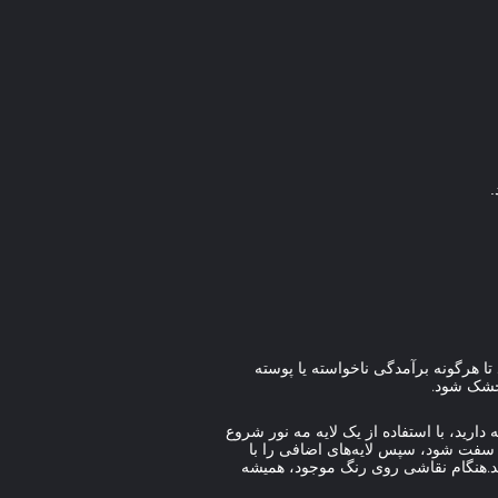
تا هرگونه برآمدگی ناخواسته یا پوسته
ر فاصله 30 سانتی متری از سطح آماده شده نگه دارید، با استفاده از یک لایه مه نور شروع
اوم در سراسر سطح از چپ به راست اسپری کنید.مکث کنید و اجازه دهید کت ماست به مدت 30 تا 60 ثانیه سفت شود، سپس لایه‌های اضافی را با
ارید.هنگام نقاشی روی رنگ موجود، همیشه