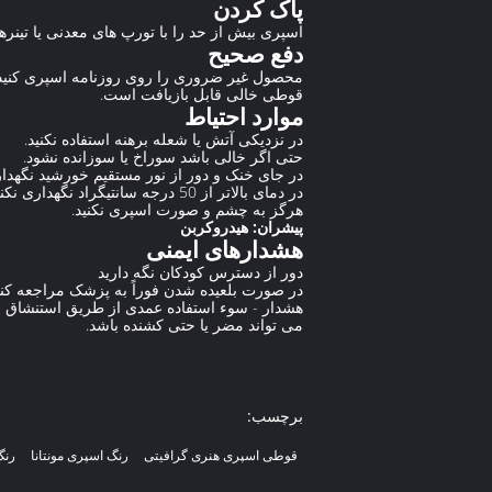
پاک کردن
اسپری بیش از حد را با تورپ های معدنی یا تینرها
دفع صحیح
محصول غیر ضروری را روی روزنامه اسپری کنید و
قوطی خالی قابل بازیافت است.
موارد احتیاط
در نزدیکی آتش یا شعله برهنه استفاده نکنید.
حتی اگر خالی باشد سوراخ یا سوزانده نشود.
در جای خنک و دور از نور مستقیم خورشید نگهدا
در دمای بالاتر از 50 درجه سانتیگراد نگهداری نکنید./ 122 F
هرگز به چشم و صورت اسپری نکنید.
پیشران: هیدروکربن
هشدارهای ایمنی
دور از دسترس کودکان نگه دارید
در صورت بلعیده شدن فوراً به پزشک مراجعه کنی
هشدار - سوء استفاده عمدی از طریق استنشاق 
می تواند مضر یا حتی کشنده باشد.
برچسب:
قوطی اسپری هنری گرافیتی
رنگ اسپری مونتانا
رنگ