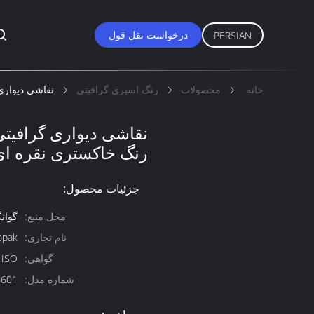
درخواست نقل قول
PERSIAN
خانه
محصولات
رنگ اسپری گرافیتی
نقاشی دیواری گرافیتی با قطر 65 می
رنگ خاکستری نقره ای K-6601-16
جزئیات محصول:
محل منبع:
گوان
نام تجاری:
opak
گواهی:
 ISO
شماره مدل:
6601