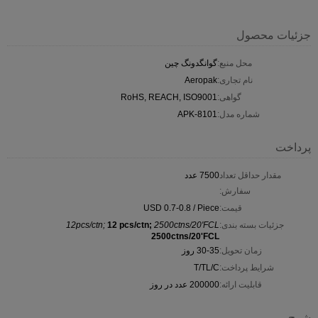
جزئیات محصول
محل منبع:
گوانگدونگ چین
نام تجاری:
Aeropak
گواهی:
RoHS, REACH, ISO9001
شماره مدل:
APK-8101
پرداخت
مقدار حداقل تعداد
7500 عدد
سفارش:
قیمت:
USD 0.7-0.8 / Piece
جزئیات بسته بندی:
2500ctns/20'FCL
12 pcs/ctn;
12pcs/ctn;
2500ctns/20'FCL
زمان تحویل:
30-35 روز
شرایط پرداخت:
T/TL/C
قابلیت ارائه:
200000 عدد در روز
شرح