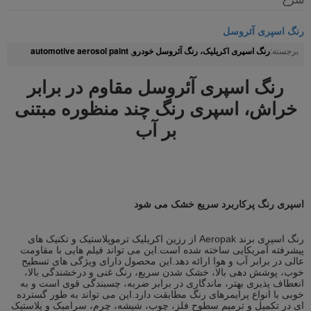
رنگ اسپری آئروسل
رنگ اسپری اکریلیک، رنگ آئروسل خودرو
automotive aerosol paint
برجسته:
,
رنگ اسپری آئروسل مقاوم در برابر
خراش، اسپری رنگ چند منظوره مبتنی
بر آب
اسپری رنگ پرکاربرد سریع خشک می شود
رنگ اسپری برند Aeropak از رزین اکریلیک ترموپلاستیک و تکنیک های
پیشرفته آمریکایی ساخته شده است.این می تواند فیلم هایی با مقاومت
عالی در برابر آب و هوا ارائه دهد.این محصول دارای ویژگی های تسطیح
خوب، پوشش دهی بالا، خشک شدن سریع، رنگ غنی و درخشندگی بالا،
انعطاف پذیری بهتر، ماندگاری در برابر ضربه، چسبندگی قوی است و به
خوبی با انواع پرایمرهای رنگ مطابقت دارد.این می تواند به طور گسترده
ای در تکمیل و ترمیم سطوح فلز، چوب، شیشه، چرم، سرامیک و پلاستیک