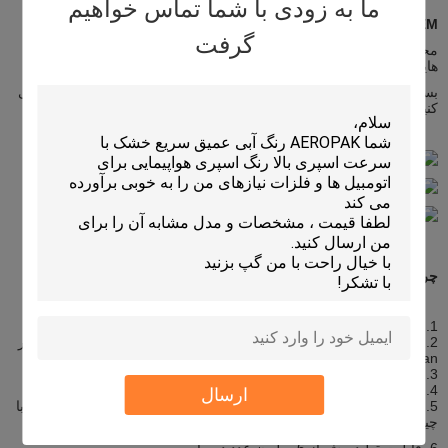
ما به زودی با شما تماس خواهیم
OEM و ODM
گرفت
محصول: ما می توانیم محصول درخواستی شما را پس از تایید تکنسین
هایمان تولید کنیم.
بسته: ما می توانیم بسته بندی را بر اساس اندازه درخواستی شما طراحی
کنیم.
چرا ما را انتخاب کنید
1. تاسیس در سال 1997، حدود 15 سال سابقه;
2. صاحب 2 کارخانه اصلی، یکی در Zhongshan ساخت آئروسل، یکی در
Foshan ساخت درزگیر.
3. چهار (4) مارک اصلی: I-LIKE، CAPTAIN، IMAX، KING JOIN.
4. گواهینامه های ISO9001، TUV، ASTM، REACH، و غیره.
ارسال
5. عضو طلایی بیش از 5 وب سایت B2B: علی بابا، علی بابا ژاپن، علی بابا
چین، ساخت چین و غیره.