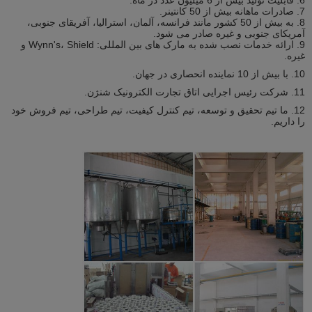
6. قابلیت تولید بیش از 6 میلیون عدد در ماه.
7. صادرات ماهانه بیش از 50 کانتینر.
8. به بیش از 50 کشور مانند فرانسه، آلمان، استرالیا، آفریقای جنوبی،
آمریکای جنوبی و غیره صادر می شود.
9. ارائه خدمات نصب شده به مارک های بین المللی: Wynn's، Shield و
غیره.
10. با بیش از 10 نماینده انحصاری در جهان.
11. شرکت رئیس اجرایی اتاق تجارت الکترونیک شنژن.
12. ما تیم تحقیق و توسعه، تیم کنترل کیفیت، تیم طراحی، تیم فروش خود
را داریم.