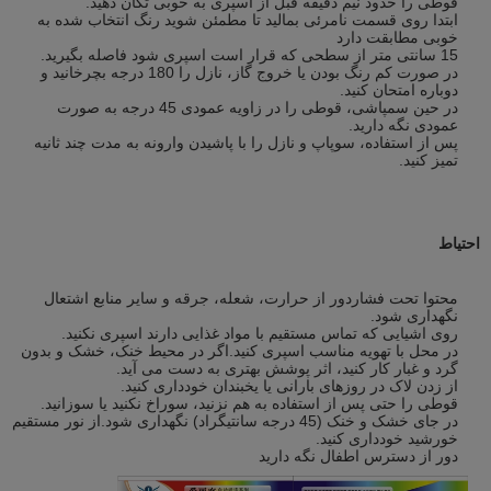
قوطی را حدود نیم دقیقه قبل از اسپری به خوبی تکان دهید.
ابتدا روی قسمت نامرئی بمالید تا مطمئن شوید رنگ انتخاب شده به
خوبی مطابقت دارد
15 سانتی متر از سطحی که قرار است اسپری شود فاصله بگیرید.
در صورت کم رنگ بودن یا خروج گاز، نازل را 180 درجه بچرخانید و
دوباره امتحان کنید.
در حین سمپاشی، قوطی را در زاویه عمودی 45 درجه به صورت
عمودی نگه دارید.
پس از استفاده، سوپاپ و نازل را با پاشیدن وارونه به مدت چند ثانیه
تمیز کنید.
احتیاط
محتوا تحت فشاردور از حرارت، شعله، جرقه و سایر منابع اشتعال
نگهداری شود.
روی اشیایی که تماس مستقیم با مواد غذایی دارند اسپری نکنید.
در محل با تهویه مناسب اسپری کنید.اگر در محیط خنک، خشک و بدون
گرد و غبار کار کنید، اثر پوشش بهتری به دست می آید.
از زدن لاک در روزهای بارانی یا یخبندان خودداری کنید.
قوطی را حتی پس از استفاده به هم نزنید، سوراخ نکنید یا سوزانید.
در جای خشک و خنک (45 درجه سانتیگراد) نگهداری شود.از نور مستقیم
خورشید خودداری کنید.
دور از دسترس اطفال نگه دارید