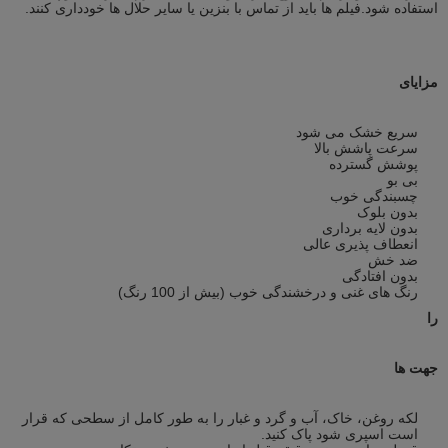
استفاده شود.فیلم ها باید از تماس با بنزین یا سایر حلال ها خودداری کنند.
مزایای
سریع خشک می شود
سرعت پاشش بالا
پوشش گسترده
بی بو
چسبندگی خوب
بدون بلوک
بدون لایه برداری
انعطاف پذیری عالی
ضد خش
بدون افتادگی
رنگ های غنی و درخشندگی خوب (بیش از 100 رنگ)
را
جهت ها
لکه روغن، خاک، آب و گرد و غبار را به طور کامل از سطحی که قرار
است اسپری شود پاک کنید.