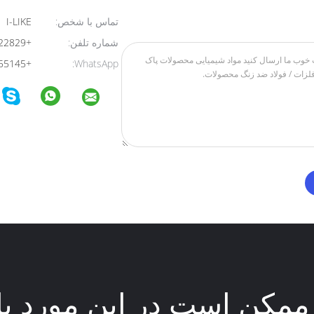
تماس با شخص:
I-LIKE
شماره تلفن:
+8613824322829
+8613723455145
WhatsApp:
ممکن است در این مورد با