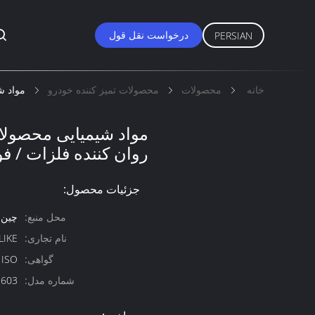
درخواست نقل قول
PERSIAN
خانه
محصولات
محصولات تمیز کننده خودرو
مواد ش
مواد شیمیایی محصولات
روان کننده فلزات / ف
جزئیات محصول:
محل منبع:
چین
نام تجاری:
-LIKE
گواهی:
 ISO
شماره مدل:
-603