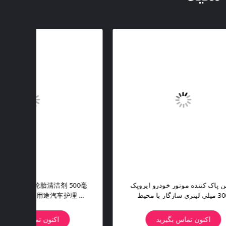
استیک
اسپری پاک کننده موتور ایروپک ۵۰۰
روغن 
پوشش
میلی لیتر قوطی فلزی مراقبت از
اد
خودرو پاک کننده گریس خشک شدن
زیست،
سریع بدون بو لجن روغن رسوبات
اکنون تماس بگیرید
کربن