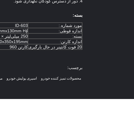
4. دور از دسترس کودکان نگهداری شود.
بسته:
مورد شماره.:
ID-603
اندازه قوطی:
∮52mmx130mm H
بسته:
250 میلی‌لیتر × 48 قطعه / ctn
اندازه کارتن:
0x350x195mm
20 فوت کانتینر در حال بارگیری
کارتن 960
برچسب:
محصولات تمیز کننده خودرو
اسپری پولیش خودرو
مو