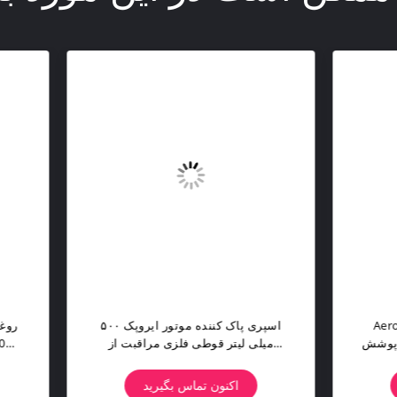
ری پاک کننده قیر و حشرات
Aeropak 500ml آروسول ل
آروپاک 500 میلی لیتری برای بدنه
درخشش چرخ اتومبیل لاستیک 
 و شستشوی خارجی پاک کننده
اسپری سیاه عمیق درخشش مو
فالت با تاریخ انقضا 3 سال
شیمیایی پرکننده آبپاش 3 سال
اکنون تماس بگیرید
اکنون تماس بگیرید