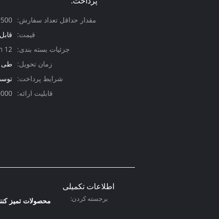
پرداخت:
مقدار حداقل تعداد سفارش:
500 کارتن
قیمت:
قابل
جزئیات بسته بندی:
12 pcs/ctn
زمان تحویل:
طی 30 روز
شرایط پرداخت:
توسط T/T یا L/C در
قابلیت ارائه:
1000000 ع
اطلاعات تکمیلی
برجسته کردن:
محصولات تمیز کنن