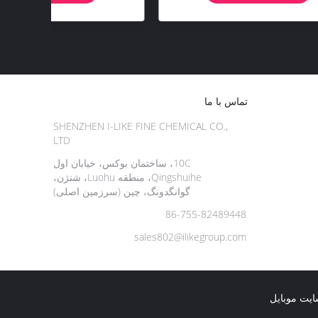
تماس با ما
SHENZHEN I-LIKE FINE CHEMICAL CO.,
LTD
10C، ساختمان بوکس، خیابان اول
Qingshuihe، منطقه Luohu، شنژن،
گوانگدونگ، چین (سرزمین اصلی)
86-755-82489448
sales802@ilikegroup.com
یت موبایل