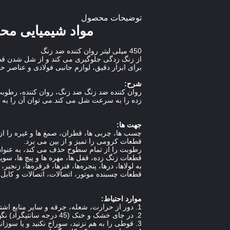
توضیحات محصول
مواد شیمیایی محص
450 میلی لیتر روان کننده ضد زنگ
از زنگ زدگی جلوگیری می کند و از شل شدن ق
برای ابزار دقیق، لوازم جانبی فولادی و عناصر
شرح:
روان کننده ضد زنگ ضد زنگ، روان کننده، رطوبت 
زده را به سرعت شل می کند.می توان آن را به طو
جهت ها:
چسب ها، چربی ها، قطران، صمغ ها و غیره را از
قطعات کرومی را تمیز و از بین می برد.
رطوبت را از تمام سطوح حذف می کند، به عنوان 
قطعات زنگ زده، قفل ها، مهره ها و پیچ ها، سوپا
به لولاها، درها، پنجره‌ها، فنرها، قرقره‌ها، زنج
قطعات چسبنده موتور، اتصالات، اتصالات و کابل 
موارد احتیاط:
1. دور از حرارت، شعله، جرقه و سایر منابع اشتعال نگهداری شود.
2. در جای خشک و خنک (45 درجه سانتیگراد) نگهداری شود.از نور مستقیم خورشید خودداری کنید.
3. قوطی را به هم نزنید، سوراخ نکنید و یا سوزانید.