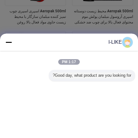
Aeropak 500ml محیط زیست دوستانه
Aeropak 500ml اسپری اسپری چوب
اسپری آروسول مبلمان پولش موم
تمیز کننده مبلمان سازگار با محیط
محتوای فعال بالا برای چوب ضد خشکی
زیست حاوی مواد فعال بالا روغن
ترک حفاظت از خراش
ضروری مایع
I-LIKE
1:17 PM
Good day, what product are you looking for?
Aeropak 500ml ماشین پنجره شیشه
اسپری رنگ سرامیکی وان و کاشی وان
پاک کننده عامل مایع آینه شیشه پاک
سفید ضد آب 400 میلی لیتری Aeropak
کننده اسپری برای خودرو و خانگی آب
پاک کننده لکه