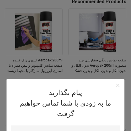
Recommended Products
صفحه نمایش رنگی سفارشی چند
Aeropak 200ml اسپری پاک کننده
منظوره Aeropak 200ml بدون الکل و
صفحه نمایش کامپیوتر و تلفن همراه با
بدون الکل و بدون الکل و بدون خشک
اسپری آیروزول سازگار با محیط زیست
شدن سریع
پیام بگذارید
ما به زودی با شما تماس خواهیم
گرفت