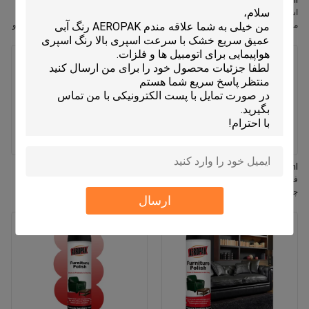
Aeropak 330ml آئروسل بوی یاس
Aeropak 330ml آروسول سازگار با
استفاده از حذف کننده بو موثر با
محیط زیست اسپری خنک کننده هوای
ماندگاری طولانی مدت سازگار با محیط
عطر گل رز برای استفاده در داخل خانه و
زیست، ایمن برای کودکان، خوشبو کننده
ماشین طولانی مدت
هوا، ایمن برای کودکان
Aeropak 500ml محیط زیست دوستانه
Aeropak 330ml اسپری خنک کننده هوا
فرش آشپزخانه همه کاره مواد آشپزی
چند سطح پاک کننده سریع بدون
ارسال
باقیمانده